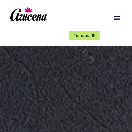
hola@azucena.com.mx
#azucenatortillas
Tiendas